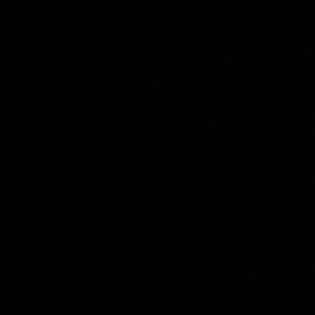
Michiel Jansz van Mierevelt
Collection