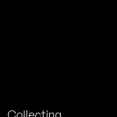
Maria Geertruida Barbiers-
Snabilié
Collection