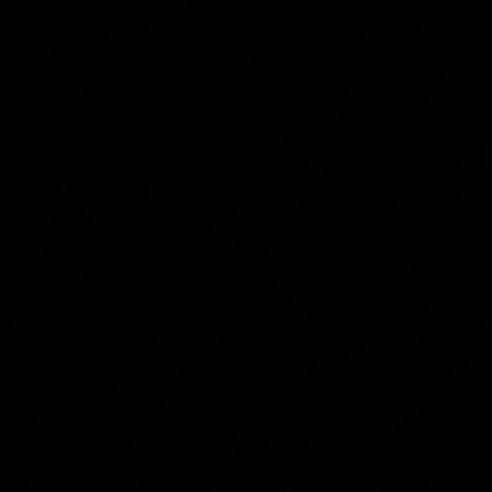
Joachim Wtewael
Collection