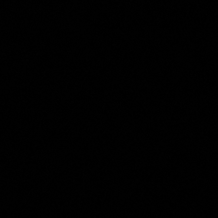
Jan Miense Molenaer
Collection