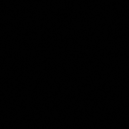
Anthonie van Borssom
Collection