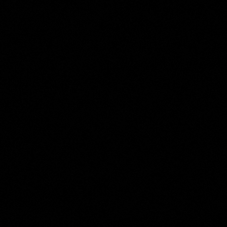
A. Waterloo (tekenaar)
Collection